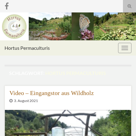
Suc
umsc
Search for:
Hortus Permaculturis
Navig
umsc
SCHLAGWORT:
HORTUS PERMACULTURIS
Video – Eingangstor aus Wildholz
3. August 2021