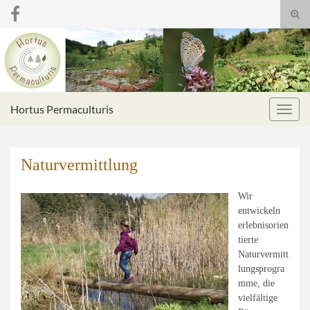
Suc
umsc
Search for:
Hortus Permaculturis
Navig
umsc
Naturvermittlung
Wir
entwickeln
erlebnisorien
tierte
Naturvermitt
lungsprogra
mme, die
vielfältige