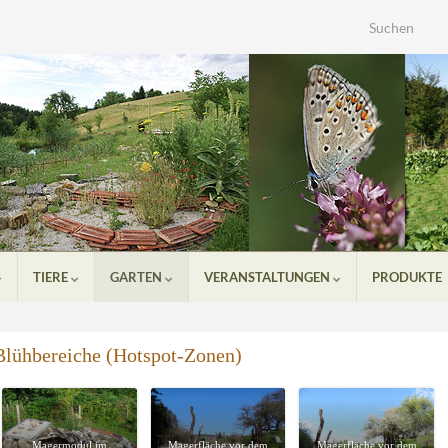
Search for:
TIERE
GARTEN
VERANSTALTUNGEN
PRODUKTE
lühbereiche (Hotspot-Zonen)
Magermodul im
Magerfläche vor dem
Magerfläche vor dem