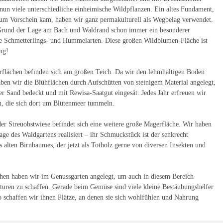
nun viele unterschiedliche einheimische Wildpflanzen. Ein altes Fundament,
zum Vorschein kam, haben wir ganz permakulturell als Wegbelag verwendet.
Grund der Lage am Bach und Waldrand schon immer ein besonderer
e Schmetterlings- und Hummelarten. Diese großen Wildblumen-Fläche ist
ng!
flächen befinden sich am großen Teich. Da wir den lehmhaltigen Boden
aben wir die Blühflächen durch Aufschütten von steinigem Material angelegt,
r Sand bedeckt und mit Rewisa-Saatgut eingesät. Jedes Jahr erfreuen wir
en, die sich dort um Blütenmeer tummeln.
er Streuobstwiese befindet sich eine weitere große Magerfläche. Wir haben
ge des Waldgartens realisiert – ihr Schmuckstück ist der senkrecht
alten Birnbaumes, der jetzt als Totholz gerne von diversen Insekten und
hen haben wir im Genussgarten angelegt, um auch in diesem Bereich
turen zu schaffen. Gerade beim Gemüse sind viele kleine Bestäubungshelfer
schaffen wir ihnen Plätze, an denen sie sich wohlfühlen und Nahrung