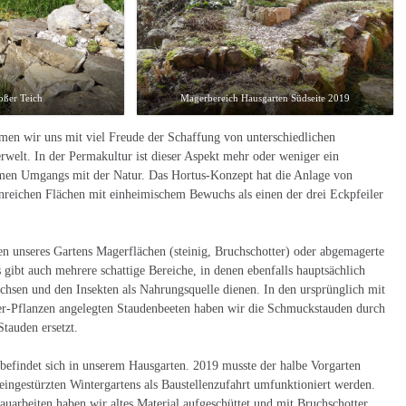
roßer Teich
Magerbereich Hausgarten Südseite 2019
men wir uns mit viel Freude der Schaffung von unterschiedlichen
rwelt. In der Permakultur ist dieser Aspekt mehr oder weniger ein
men Umgangs mit der Natur. Das Hortus-Konzept hat die Anlage von
nreichen Flächen mit einheimischem Bewuchs als einen der drei Eckpfeiler
en unseres Gartens Magerflächen (steinig, Bruchschotter) oder abgemagerte
 gibt auch mehrere schattige Bereiche, in denen ebenfalls hauptsächlich
chsen und den Insekten als Nahrungsquelle dienen. In den ursprünglich mit
er-Pflanzen angelegten Staudenbeeten haben wir die Schmuckstauden durch
Stauden ersetzt.
befindet sich in unserem Hausgarten. 2019 musste der halbe Vorgarten
ingestürzten Wintergartens als Baustellenzufahrt umfunktioniert werden.
auarbeiten haben wir altes Material aufgeschüttet und mit Bruchschotter