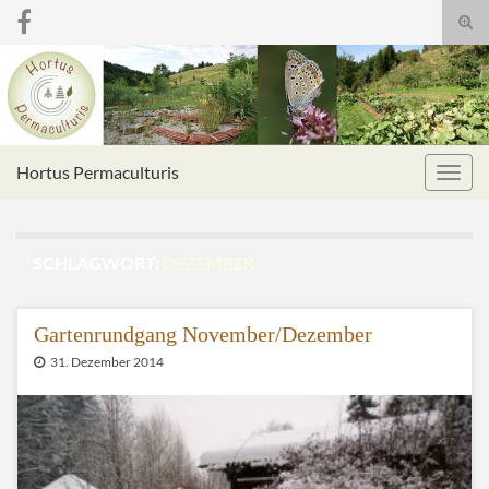
Suc
umsc
Search for:
Hortus Permaculturis
Navig
umsc
SCHLAGWORT:
DEZEMBER
Gartenrundgang November/Dezember
31. Dezember 2014