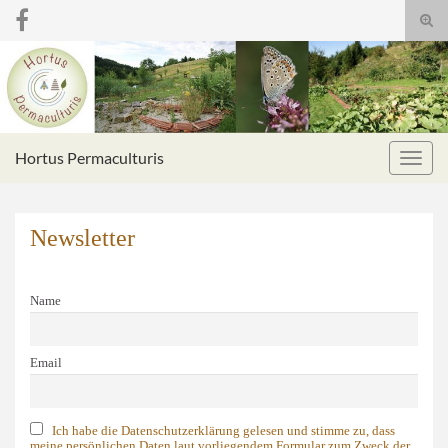
Suc
umsc
Search for:
Hortus Permaculturis
Navig
umsc
Newsletter
Name
Email
Ich habe die Datenschutzerklärung gelesen und stimme zu, dass
meine persönlichen Daten laut vorliegendem Formular zum Zweck der