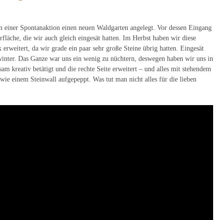
in einer Spontanaktion einen neuen Waldgarten angelegt. Vor dessen Eingang
rfläche, die wir auch gleich eingesät hatten. Im Herbst haben wir diese
erweitert, da wir grade ein paar sehr große Steine übrig hatten. Eingesät
inter. Das Ganze war uns ein wenig zu nüchtern, deswegen haben wir uns in
am kreativ betätigt und die rechte Seite erweitert – und alles mit stehendem
ie einem Steinwall aufgepeppt. Was tut man nicht alles für die lieben