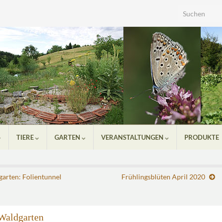
Search for:
TIERE
GARTEN
VERANSTALTUNGEN
PRODUKTE
arten: Folientunnel
Frühlingsblüten April 2020
Waldgarten