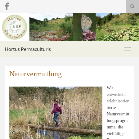
Suc
umsc
Search for:
Hortus Permaculturis
Navig
umsc
Naturvermittlung
Wir
entwickeln
erlebnisorien
tierte
Naturvermitt
lungsprogra
mme, die
vielfältige