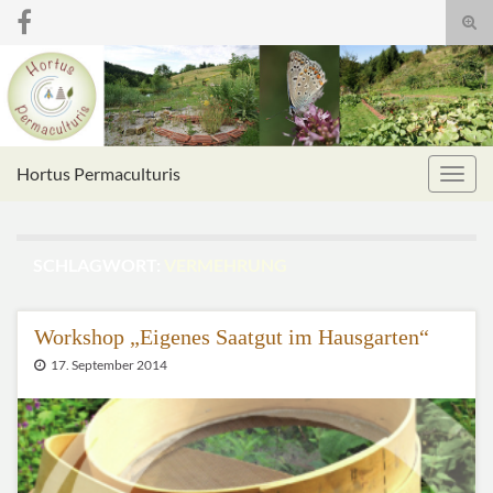
Suc
umsc
Search for:
Hortus Permaculturis
Navig
umsc
SCHLAGWORT:
VERMEHRUNG
Workshop „Eigenes Saatgut im Hausgarten“
17. September 2014