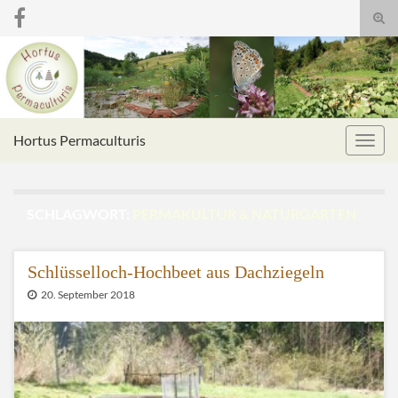
Suc
umsc
Search for:
Hortus Permaculturis
Navig
umsc
SCHLAGWORT:
PERMAKULTUR & NATURGARTEN
Schlüsselloch-Hochbeet aus Dachziegeln
20. September 2018