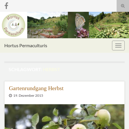
Suc
umsc
Search for:
Hortus Permaculturis
Navig
umsc
SCHLAGWORT:
HERBST
Gartenrundgang Herbst
19. Dezember 2015