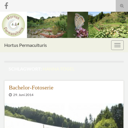
Suc
umsc
Search for:
Hortus Permaculturis
Navig
umsc
SCHLAGWORT:
HANNA TÖGEL
Bachelor-Fotoserie
29. Juni 2014