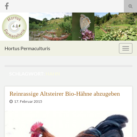
Suc
umsc
Search for:
Hortus Permaculturis
Navig
umsc
SCHLAGWORT:
HAHN
Reinrassige Altsteirer Bio-Hähne abzugeben
17. Februar 2015