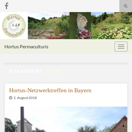
Suc
umsc
Search for:
Hortus Permaculturis
Navig
umsc
SCHLAGWORT:
BAYERN
Hortus-Netzwerktreffen in Bayern
2. August 2018