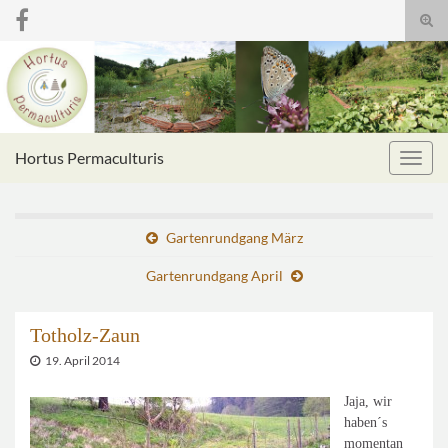
Suc
umsc
Search for:
Hortus Permaculturis
Navig
umsc
Gartenrundgang März
Gartenrundgang April
Totholz-Zaun
19. April 2014
Jaja, wir
haben´s
momentan